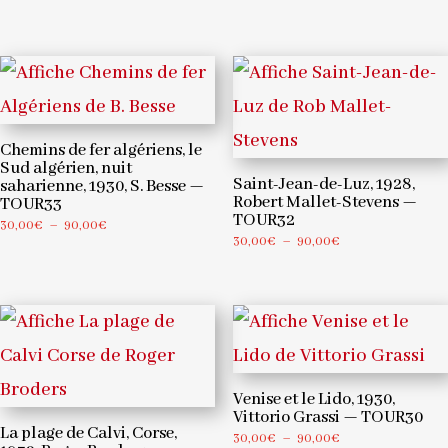
30,00€
de
à
prix :
90,00€
30,00€
à
120,00€
Chemins de fer algériens, le
Sud algérien, nuit
Saint-Jean-de-Luz, 1928,
saharienne, 1930, S. Besse —
Robert Mallet-Stevens —
TOUR33
TOUR32
Plage
30,00
€
–
90,00
€
Plage
30,00
€
–
90,00
€
de
de
prix :
prix :
30,00€
30,00€
à
à
90,00€
90,00€
Venise et le Lido, 1930,
Vittorio Grassi — TOUR30
La plage de Calvi, Corse,
Plage
30,00
€
–
90,00
€