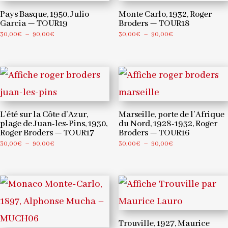
Pays Basque, 1950, Julio
Monte Carlo, 1932, Roger
Garcia — TOUR19
Broders — TOUR18
Plage
Plage
30,00
€
–
90,00
€
30,00
€
–
90,00
€
de
de
prix :
prix :
30,00€
30,00€
à
à
90,00€
90,00€
L’été sur la Côte d’Azur,
Marseille, porte de l’Afrique
plage de Juan-les-Pins, 1930,
du Nord, 1928-1932, Roger
Roger Broders — TOUR17
Broders — TOUR16
Plage
Plage
30,00
€
–
90,00
€
30,00
€
–
90,00
€
de
de
prix :
prix :
30,00€
30,00€
à
à
90,00€
90,00€
Trouville, 1927, Maurice