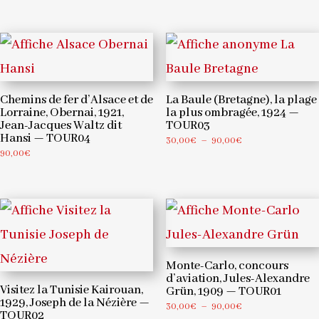
Chemins de fer d’Alsace et de
La Baule (Bretagne), la plage
Lorraine, Obernai, 1921,
la plus ombragée, 1924 —
Jean-Jacques Waltz dit
TOUR03
Hansi — TOUR04
Plage
30,00
€
–
90,00
€
90,00
€
de
prix :
30,00€
à
90,00€
Monte-Carlo, concours
d’aviation, Jules-Alexandre
Visitez la Tunisie Kairouan,
Grün, 1909 — TOUR01
1929, Joseph de la Nézière —
Plage
30,00
€
–
90,00
€
TOUR02