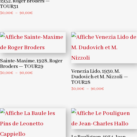
1932, Roger Broders —
de
TOUR31
prix :
Plage
30,00
€
–
90,00
€
30,00€
de
à
prix :
90,00€
30,00€
à
90,00€
Sainte-Maxime, 1928, Roger
Broders — TOUR29
Venezia Lido, 1930, M.
Plage
30,00
€
–
90,00
€
Dudovich et M. Nizzoli —
de
TOUR28
prix :
Plage
30,00
€
–
90,00
€
30,00€
de
à
prix :
90,00€
30,00€
à
90,00€