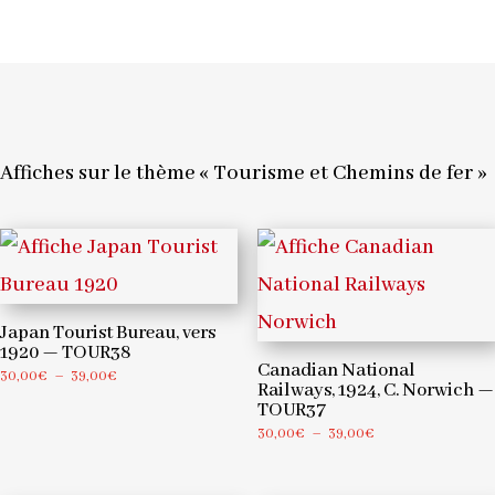
1937,
Paul
Kirnig
–
Affiches sur le thème « Tourisme et Chemins de fer »
MONT19
Japan Tourist Bureau, vers
1920 — TOUR38
Canadian National
Plage
30,00
€
–
39,00
€
Railways, 1924, C. Norwich —
de
TOUR37
prix :
Plage
30,00
€
–
39,00
€
30,00€
de
à
prix :