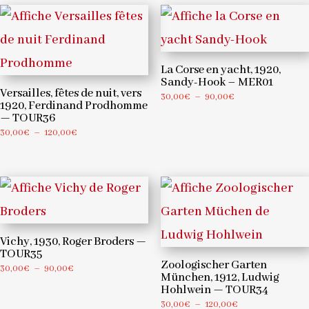
39,00€
30,00€
à
39,00€
La Corse en yacht, 1920,
Sandy-Hook – MER01
Versailles, fêtes de nuit, vers
Plage
30,00
€
–
90,00
€
1920, Ferdinand Prodhomme
de
— TOUR36
prix :
Plage
30,00
€
–
120,00
€
30,00€
de
à
prix :
90,00€
30,00€
à
120,00€
Vichy, 1930, Roger Broders —
TOUR35
Zoologischer Garten
Plage
30,00
€
–
90,00
€
München, 1912, Ludwig
de
Hohlwein — TOUR34
prix :
Plage
30,00
€
–
120,00
€