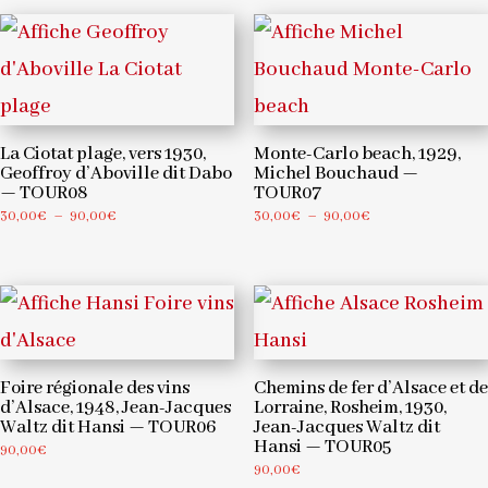
30,00€
à
90,00€
La Ciotat plage, vers 1930,
Monte-Carlo beach, 1929,
Geoffroy d’Aboville dit Dabo
Michel Bouchaud —
— TOUR08
TOUR07
Plage
Plage
30,00
€
–
90,00
€
30,00
€
–
90,00
€
de
de
prix :
prix :
30,00€
30,00€
à
à
90,00€
90,00€
Foire régionale des vins
Chemins de fer d’Alsace et de
d’Alsace, 1948, Jean-Jacques
Lorraine, Rosheim, 1930,
Waltz dit Hansi — TOUR06
Jean-Jacques Waltz dit
Hansi — TOUR05
90,00
€
90,00
€