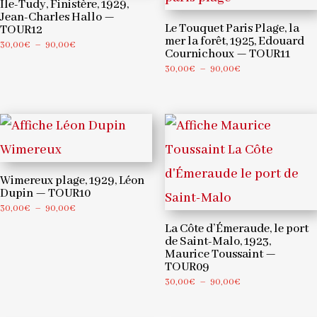
Île-Tudy, Finistère, 1929,
Jean-Charles Hallo —
Le Touquet Paris Plage, la
TOUR12
mer la forêt, 1925, Edouard
Plage
30,00
€
–
90,00
€
Cournichoux — TOUR11
de
Plage
30,00
€
–
90,00
€
prix :
de
30,00€
prix :
à
30,00€
90,00€
à
90,00€
Wimereux plage, 1929, Léon
Dupin — TOUR10
Plage
30,00
€
–
90,00
€
de
La Côte d’Émeraude, le port
prix :
de Saint-Malo, 1923,
Maurice Toussaint —
30,00€
TOUR09
à
Plage
30,00
€
–
90,00
€
90,00€
de
prix :