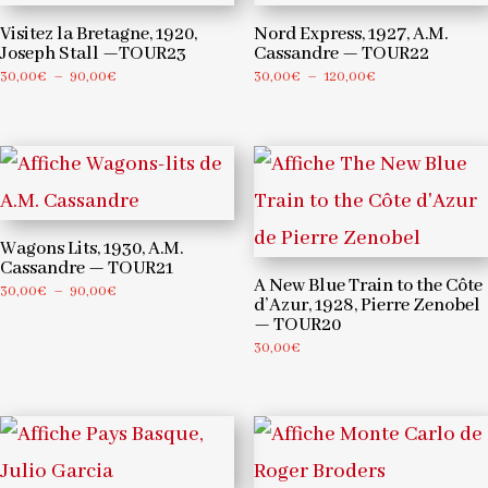
Visitez la Bretagne, 1920,
Nord Express, 1927, A.M.
Joseph Stall —TOUR23
Cassandre — TOUR22
Plage
Plage
30,00
€
–
90,00
€
30,00
€
–
120,00
€
de
de
prix :
prix :
30,00€
30,00€
à
à
90,00€
120,00€
Wagons Lits, 1930, A.M.
Cassandre — TOUR21
A New Blue Train to the Côte
Plage
30,00
€
–
90,00
€
d’Azur, 1928, Pierre Zenobel
de
— TOUR20
prix :
30,00
€
30,00€
à
90,00€