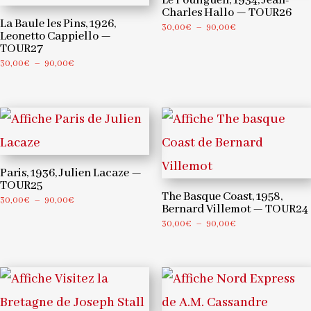
Le Pouliguen, 1934, Jean-
Charles Hallo — TOUR26
La Baule les Pins, 1926,
Plage
30,00
€
–
90,00
€
Leonetto Cappiello —
de
TOUR27
prix :
Plage
30,00
€
–
90,00
€
30,00€
de
à
prix :
90,00€
30,00€
à
90,00€
Paris, 1936, Julien Lacaze —
TOUR25
The Basque Coast, 1958,
Plage
30,00
€
–
90,00
€
Bernard Villemot — TOUR24
de
Plage
30,00
€
–
90,00
€
prix :
de
30,00€
prix :
à
30,00€
90,00€
à
90,00€