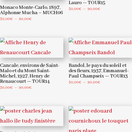
Lauro — TOUR15
Monaco Monte-Carlo, 1897,
Plage
30,00
€
–
90,00
€
Alphonse Mucha – MUCH06
de
Plage
30,00
€
–
90,00
€
prix :
de
30,00€
prix :
à
30,00€
90,00€
à
90,00€
Cancale, environs de Saint-
Bandol, le pays du soleil et
Malo et du Mont Saint-
des fleurs, 1937, Emmanuel-
Michel, 1927, Henry de
Paul Champseix — TOUR13
Renaucourt — TOUR14
Plage
30,00
€
–
90,00
€
Plage
30,00
€
–
90,00
€
de
de
prix :
prix :
30,00€
30,00€
à
à
90,00€
90,00€