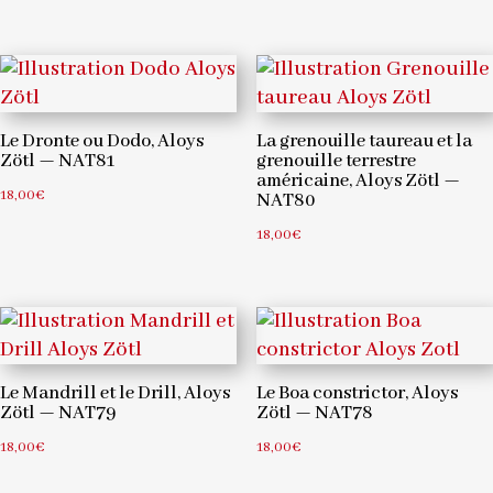
Le Dronte ou Dodo, Aloys
La grenouille taureau et la
Zötl — NAT81
grenouille terrestre
américaine, Aloys Zötl —
18,00
€
NAT80
18,00
€
Le Mandrill et le Drill, Aloys
Le Boa constrictor, Aloys
Zötl — NAT79
Zötl — NAT78
18,00
€
18,00
€