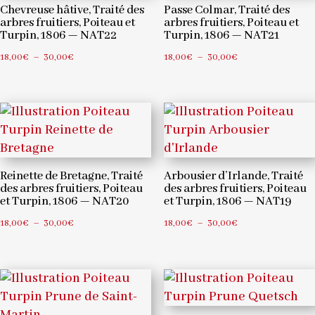
Chevreuse hâtive, Traité des
Passe Colmar, Traité des
arbres fruitiers, Poiteau et
arbres fruitiers, Poiteau et
Turpin, 1806 — NAT22
Turpin, 1806 — NAT21
Plage
Plage
18,00
€
–
30,00
€
18,00
€
–
30,00
€
de
de
prix :
prix :
18,00€
18,00€
à
à
30,00€
30,00€
Reinette de Bretagne, Traité
Arbousier d’Irlande, Traité
des arbres fruitiers, Poiteau
des arbres fruitiers, Poiteau
et Turpin, 1806 — NAT20
et Turpin, 1806 — NAT19
Plage
Plage
18,00
€
–
30,00
€
18,00
€
–
30,00
€
de
de
prix :
prix :
18,00€
18,00€
à
à
30,00€
30,00€