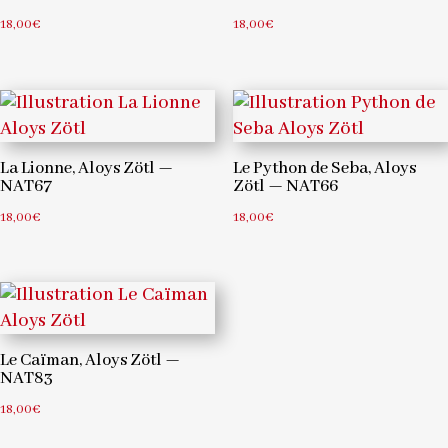
18,00
€
18,00
€
La Lionne, Aloys Zötl —
Le Python de Seba, Aloys
NAT67
Zötl — NAT66
18,00
€
18,00
€
Le Caïman, Aloys Zötl —
NAT83
18,00
€