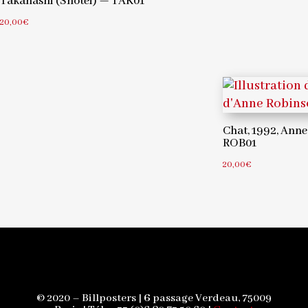
Takahashi (Shotei) — TAK01
20,00
€
Chat, 1992, Ann
ROB01
20,00
€
© 2020 – Billposters |
6
passage Verdeau, 75009