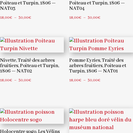
Poiteau et Turpin, 1806 —
Poiteau et Turpin, 1806 —
NAT03
NAT04
Plage
Plage
18,00
€
–
30,00
€
18,00
€
–
30,00
€
de
de
prix :
prix :
18,00€
18,00€
à
à
30,00€
30,00€
Nivette, Traité des arbres
Pomme Eyries, Traité des
fruitiers, Poiteau et Turpin,
arbres fruitiers, Poiteau et
1806 — NAT02
Turpin, 1806 — NAT01
Plage
Plage
18,00
€
–
30,00
€
18,00
€
–
30,00
€
de
de
prix :
prix :
18,00€
18,00€
à
à
30,00€
30,00€
Holocentre sogo, Les Vélins