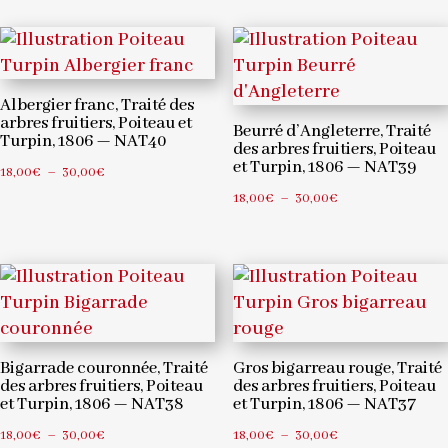
prix :
prix :
18,00€
18,00€
à
à
30,00€
30,00€
Albergier franc, Traité des
arbres fruitiers, Poiteau et
Beurré d’Angleterre, Traité
Turpin, 1806 — NAT40
des arbres fruitiers, Poiteau
et Turpin, 1806 — NAT39
Plage
18,00
€
–
30,00
€
de
Plage
18,00
€
–
30,00
€
prix :
de
18,00€
prix :
à
18,00€
30,00€
à
30,00€
Bigarrade couronnée, Traité
Gros bigarreau rouge, Traité
des arbres fruitiers, Poiteau
des arbres fruitiers, Poiteau
et Turpin, 1806 — NAT38
et Turpin, 1806 — NAT37
Plage
Plage
18,00
€
–
30,00
€
18,00
€
–
30,00
€