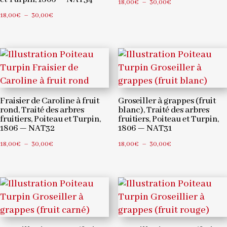
Plage
18,00
€
–
30,00
€
Plage
de
18,00
€
–
30,00
€
de
prix :
prix :
18,00€
18,00€
à
à
30,00€
30,00€
Fraisier de Caroline à fruit
Groseiller à grappes (fruit
rond, Traité des arbres
blanc), Traité des arbres
fruitiers, Poiteau et Turpin,
fruitiers, Poiteau et Turpin,
1806 — NAT32
1806 — NAT31
Plage
Plage
18,00
€
–
30,00
€
18,00
€
–
30,00
€
de
de
prix :
prix :
18,00€
18,00€
à
à
30,00€
30,00€