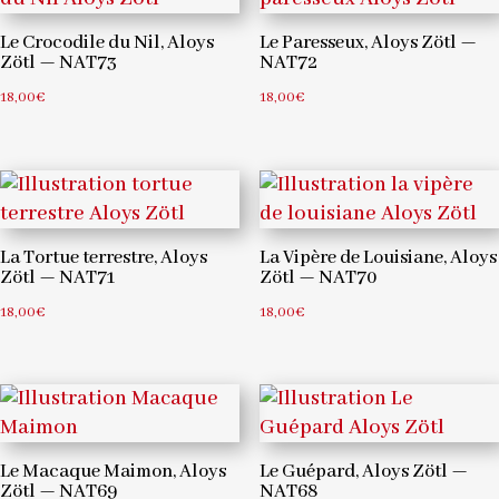
Le Crocodile du Nil, Aloys
Le Paresseux, Aloys Zötl —
Zötl — NAT73
NAT72
18,00
€
18,00
€
La Tortue terrestre, Aloys
La Vipère de Louisiane, Aloys
Zötl — NAT71
Zötl — NAT70
18,00
€
18,00
€
Le Macaque Maimon, Aloys
Le Guépard, Aloys Zötl —
Zötl — NAT69
NAT68