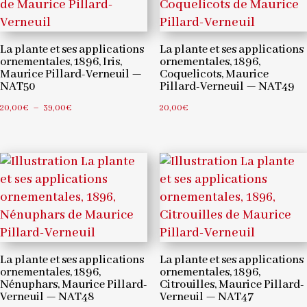
La plante et ses applications
La plante et ses applications
ornementales, 1896, Iris,
ornementales, 1896,
Maurice Pillard-Verneuil —
Coquelicots, Maurice
NAT50
Pillard-Verneuil — NAT49
Plage
20,00
€
–
39,00
€
20,00
€
de
prix :
20,00€
à
39,00€
La plante et ses applications
La plante et ses applications
ornementales, 1896,
ornementales, 1896,
Nénuphars, Maurice Pillard-
Citrouilles, Maurice Pillard-
Verneuil — NAT48
Verneuil — NAT47