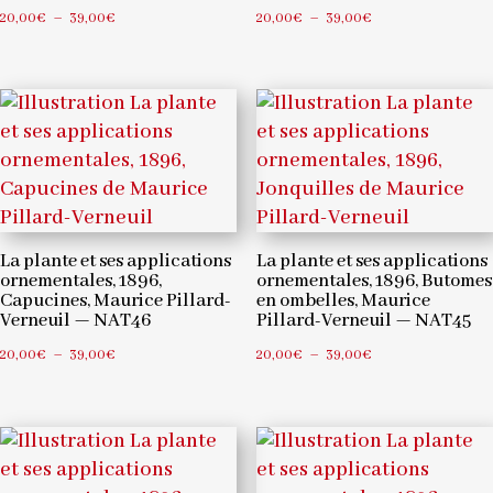
Plage
Plage
20,00
€
–
39,00
€
20,00
€
–
39,00
€
de
de
prix :
prix :
20,00€
20,00€
à
à
39,00€
39,00€
La plante et ses applications
La plante et ses applications
ornementales, 1896,
ornementales, 1896, Butomes
Capucines, Maurice Pillard-
en ombelles, Maurice
Verneuil — NAT46
Pillard-Verneuil — NAT45
Plage
Plage
20,00
€
–
39,00
€
20,00
€
–
39,00
€
de
de
prix :
prix :
20,00€
20,00€
à
à