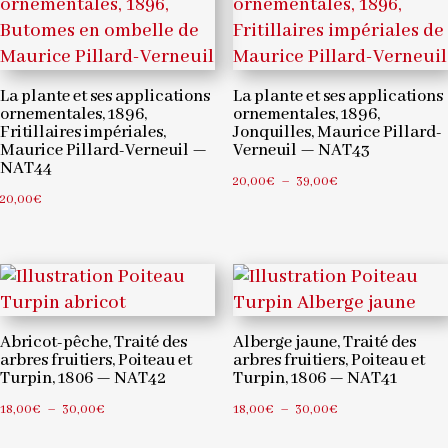
39,00€
39,00€
La plante et ses applications
La plante et ses applications
ornementales, 1896,
ornementales, 1896,
Fritillaires impériales,
Jonquilles, Maurice Pillard-
Maurice Pillard-Verneuil —
Verneuil — NAT43
NAT44
Plage
20,00
€
–
39,00
€
20,00
€
de
prix :
20,00€
à
39,00€
Abricot-pêche, Traité des
Alberge jaune, Traité des
arbres fruitiers, Poiteau et
arbres fruitiers, Poiteau et
Turpin, 1806 — NAT42
Turpin, 1806 — NAT41
Plage
Plage
18,00
€
–
30,00
€
18,00
€
–
30,00
€
de
de