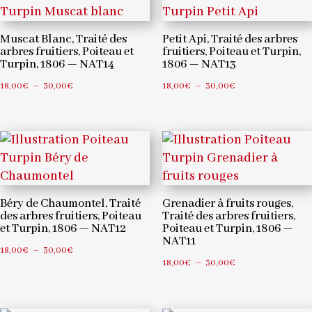
30,00€
à
30,00€
Muscat Blanc, Traité des
Petit Api, Traité des arbres
arbres fruitiers, Poiteau et
fruitiers, Poiteau et Turpin,
Turpin, 1806 — NAT14
1806 — NAT13
Plage
Plage
18,00
€
–
30,00
€
18,00
€
–
30,00
€
de
de
prix :
prix :
18,00€
18,00€
à
à
30,00€
30,00€
Béry de Chaumontel, Traité
Grenadier à fruits rouges,
des arbres fruitiers, Poiteau
Traité des arbres fruitiers,
et Turpin, 1806 — NAT12
Poiteau et Turpin, 1806 —
NAT11
Plage
18,00
€
–
30,00
€
Plage
18,00
€
–
30,00
€
de
de
prix :
prix :
18,00€