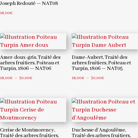
Joseph Redouté — NAT08
prix :
18,00
€
18,00€
à
30,00€
Amer-doux-gris, Traité des
Dame-Aubert, Traité des
arbres fruitiers, Poiteau et
arbres fruitiers, Poiteau et
Turpin, 1806 — NAT06
Turpin, 1806 — NAT05
Plage
Plage
18,00
€
–
30,00
€
18,00
€
–
30,00
€
de
de
prix :
prix :
18,00€
18,00€
à
à
30,00€
30,00€
Cerise de Montmorency,
Duchesse d’Angoulême,
Traité des arbres fruitiers,
Traité des arbres fruitiers,