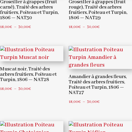
Groseiller à grappes (fruit
Groseiller à grappes (fruit
carné), Traité des arbres
rouge), Traité des arbres
fruitiers, Poiteau et Turpin,
fruitiers, Poiteau et Turpin,
1806 — NAT30
1806 — NAT29
Plage
Plage
18,00
€
–
30,00
€
18,00
€
–
30,00
€
de
de
prix :
prix :
18,00€
18,00€
à
à
30,00€
30,00€
Muscat noir, Traité des
arbres fruitiers, Poiteau et
Amandier à grandes fleurs,
Turpin, 1806 — NAT28
Traité des arbres fruitiers,
Poiteau et Turpin, 1806 —
Plage
18,00
€
–
30,00
€
NAT27
de
Plage
18,00
€
–
30,00
€
prix :
de
18,00€
prix :
à
18,00€
30,00€