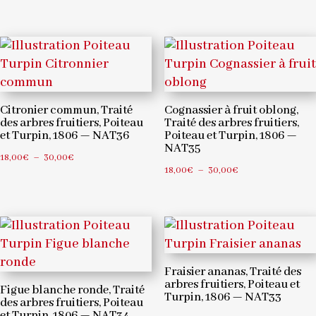
de
de
prix :
prix :
18,00€
18,00€
à
à
30,00€
30,00€
Citronier commun, Traité
Cognassier à fruit oblong,
des arbres fruitiers, Poiteau
Traité des arbres fruitiers,
et Turpin, 1806 — NAT36
Poiteau et Turpin, 1806 —
NAT35
Plage
18,00
€
–
30,00
€
Plage
18,00
€
–
30,00
€
de
de
prix :
prix :
18,00€
18,00€
à
à
30,00€
30,00€
Fraisier ananas, Traité des
arbres fruitiers, Poiteau et
Figue blanche ronde, Traité
Turpin, 1806 — NAT33
des arbres fruitiers, Poiteau
et Turpin, 1806 — NAT34