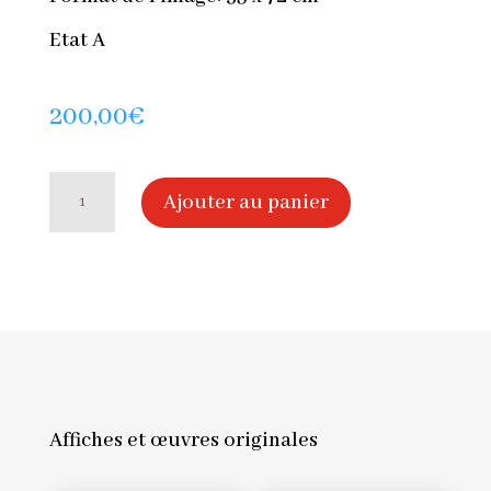
Etat A
200,00
€
quantité
Ajouter au panier
de
Affiche
originale
Karel
Appel,
Affiches et œuvres originales
galerie