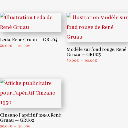
de
prix :
prix :
30,00€
30,00€
à
à
90,00€
90,00€
Leda, René Gruau — GRU04
Plage
30,00
€
–
90,00
€
Modèle sur fond rouge, René
de
Gruau — GRU03
prix :
Plage
30,00
€
–
90,00
€
30,00€
de
à
prix :
90,00€
30,00€
à
90,00€
Cinzano l’apéritif, 1950, René
Gruau — GRU02
Plage
30,00
€
–
90,00
€