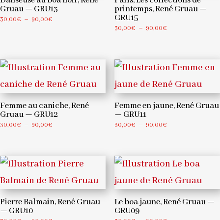
Danseuse au boa noir, René
Paris, Les collections de
Gruau — GRU13
printemps, René Gruau —
GRU15
Plage
30,00
€
–
90,00
€
Plage
30,00
€
–
90,00
€
de
de
prix :
prix :
30,00€
30,00€
à
à
90,00€
90,00€
Femme au caniche, René
Femme en jaune, René Gruau
Gruau — GRU12
— GRU11
Plage
Plage
30,00
€
–
90,00
€
30,00
€
–
90,00
€
de
de
prix :
prix :
30,00€
30,00€
à
à
90,00€
90,00€
Pierre Balmain, René Gruau
Le boa jaune, René Gruau —
— GRU10
GRU09