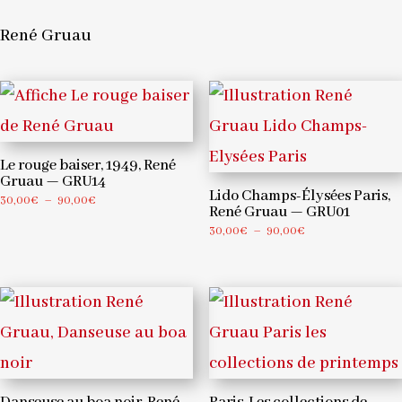
Gruau
René Gruau
—
GRU12
Le rouge baiser, 1949, René
Gruau — GRU14
Lido Champs-Élysées Paris,
Plage
30,00
€
–
90,00
€
René Gruau — GRU01
de
Plage
30,00
€
–
90,00
€
prix :
de
30,00€
prix :
à
30,00€
90,00€
à
90,00€