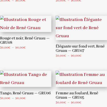
Plage
Plage
30,00
€
–
90,00
€
30,00
€
–
90,00
€
de
de
prix :
prix :
30,00€
30,00€
à
à
90,00€
90,00€
Rouge et noir, René Gruau —
GRU08
Élégante sur fond vert, René
Plage
30,00
€
–
90,00
€
Gruau — GRU07
de
Plage
30,00
€
–
90,00
€
prix :
de
30,00€
prix :
à
30,00€
90,00€
à
90,00€
Tango, René Gruau — GRU06
Femme au foulard, René
Gruau — GRU05
Plage
30,00
€
–
90,00
€
Plage
30,00
€
–
90,00
€
de