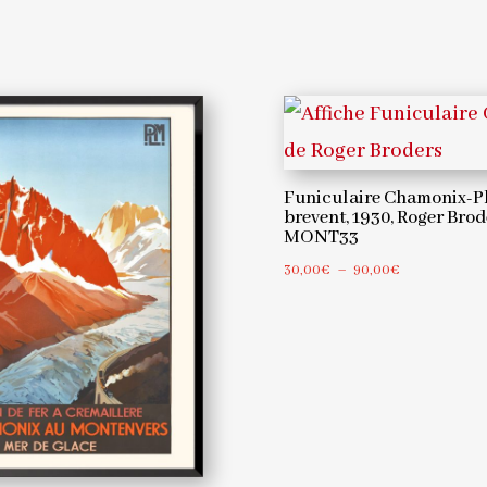
1931,
Georges
Arou
–
Funiculaire Chamonix-P
MONT15
brevent, 1930, Roger Bro
MONT33
Plage
30,00
€
–
90,00
€
de
prix :
30,00€
à
90,00€