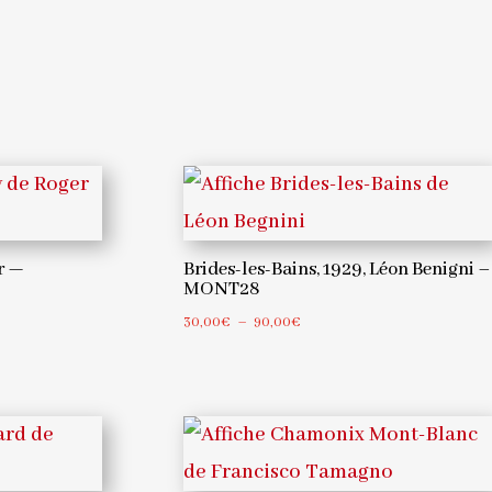
r —
Brides-les-Bains, 1929, Léon Benigni –
MONT28
Plage
30,00
€
–
90,00
€
de
prix :
30,00€
à
90,00€