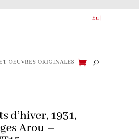
| En |
ET OEUVRES ORIGINALES
s d’hiver, 1931,
ges Arou –