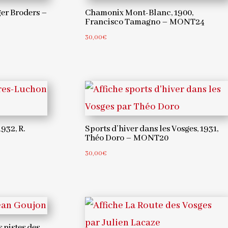
ger Broders –
Chamonix Mont-Blanc, 1900,
Francisco Tamagno – MONT24
30,00
€
932, R.
Sports d’hiver dans les Vosges, 1931,
Théo Doro – MONT20
30,00
€
s pistes des