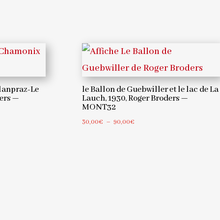
lanpraz-Le
le Ballon de Guebwiller et le lac de La
ders —
Lauch, 1930, Roger Broders —
MONT32
Plage
30,00
€
–
90,00
€
de
prix :
30,00€
à
90,00€