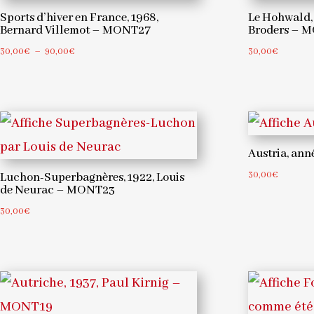
Sports d’hiver en France, 1968,
Le Hohwald, 
Bernard Villemot – MONT27
Broders – 
Plage
30,00
€
–
90,00
€
30,00
€
de
prix :
30,00€
à
90,00€
Austria, an
30,00
€
Luchon-Superbagnères, 1922, Louis
de Neurac – MONT23
30,00
€