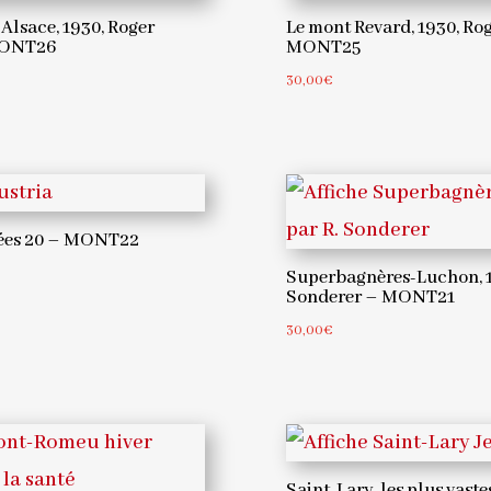
Alsace, 1930, Roger
Le mont Revard, 1930, Ro
MONT26
MONT25
30,00
€
nées 20 – MONT22
Superbagnères-Luchon, 1
Sonderer – MONT21
30,00
€
Saint-Lary, les plus vaste