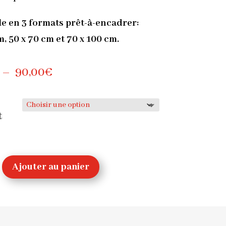
e en 3 formats prêt-à-encadrer:
m, 50 x 70 cm et 70 x 100 cm.
Plage
–
90,00
€
de
prix :
t
30,00€
à
Ajouter au panier
90,00€