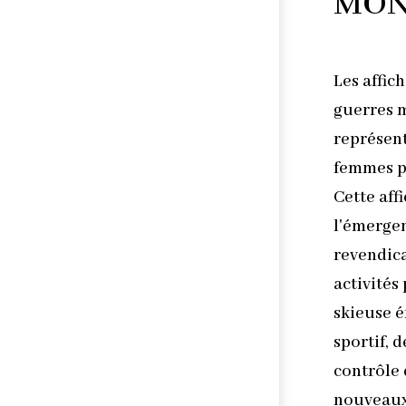
MON
Les affic
guerres m
représent
femmes p
Cette aff
l'émerge
revendica
activités
skieuse é
sportif, d
contrôle 
nouveaux