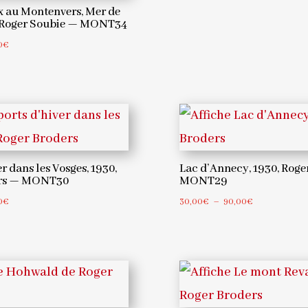
 au Montenvers, Mer de
, Roger Soubie — MONT34
Plage
0
€
de
prix :
30,00€
à
90,00€
r dans les Vosges, 1930,
Lac d’Annecy, 1930, Roge
ers — MONT30
MONT29
Plage
Plage
0
€
30,00
€
–
90,00
€
de
de
prix :
prix :
30,00€
30,00€
à
à
90,00€
90,00€