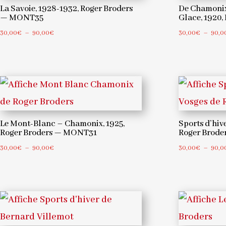
De Chamonix
La Savoie, 1928-1932, Roger Broders
Glace, 1920
— MONT35
Plage
30,00
€
–
90,0
30,00
€
–
90,00
€
de
prix :
30,00€
à
90,00€
Le Mont-Blanc – Chamonix, 1925,
Sports d’hive
Roger Broders — MONT31
Roger Brod
Plage
30,00
€
–
90,00
€
30,00
€
–
90,0
de
prix :
30,00€
à
90,00€