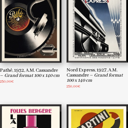
140
cm
Nord Express, 1927, A.M.
Pathé, 1932, A.M. Cassandre
Cassandre –
Grand format
–
Grand format 100 x 140 cm
100 x 140 cm
250,00
€
250,00
€