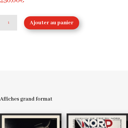
250,00
€
quantité
Ajouter au panier
de
Delahaye,
1932,
Roger
Pérot–
Grand
Affiches grand format
format
100
x