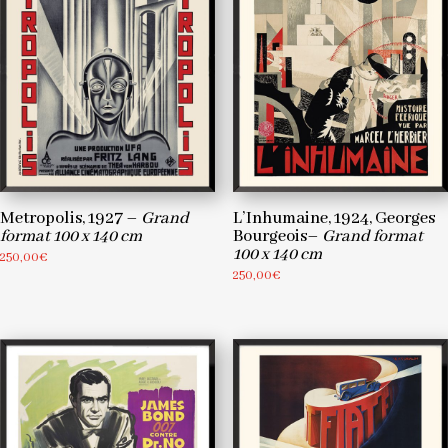
Metropolis, 1927 –
Grand
L’Inhumaine, 1924, Georges
format 100 x 140 cm
Bourgeois–
Grand format
100 x 140 cm
250,00
€
250,00
€