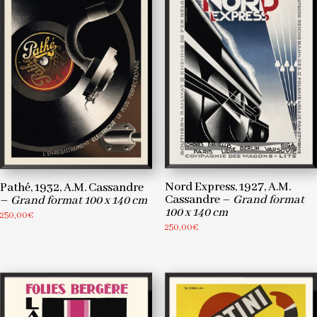
x
140
cm
Nord Express, 1927, A.M.
Pathé, 1932, A.M. Cassandre
Cassandre –
Grand format
–
Grand format 100 x 140 cm
100 x 140 cm
250,00
€
250,00
€