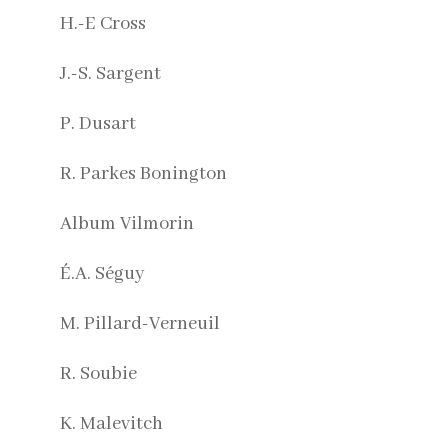
H.-E Cross
J.-S. Sargent
P. Dusart
R. Parkes Bonington
Album Vilmorin
É.A. Séguy
M. Pillard-Verneuil
R. Soubie
K. Malevitch