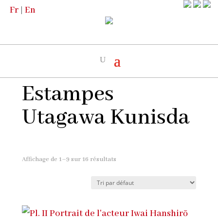
Fr
|
En
Accueil
/
Boutique
/
Illustrations
/ Estampes
Utagawa Kunisda
Estampes
Utagawa Kunisda
Affichage de 1–9 sur 16 résultats