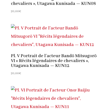
chevaliers », Utagawa Kunisada — KUN08
20,00
€
Pl. V Portrait de l’acteur Bandō Mitsugorō
VI « Récits légendaires de chevaliers »,
Utagawa Kunisada — KUN12
20,00
€