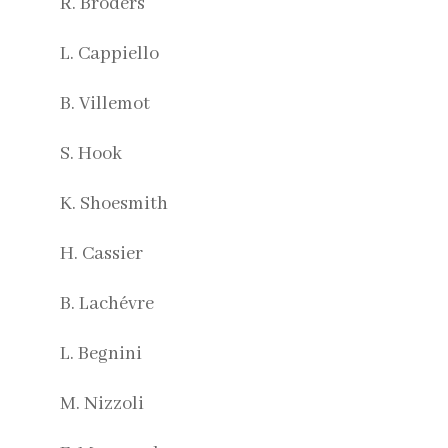
R. Broders
L. Cappiello
B. Villemot
S. Hook
K. Shoesmith
H. Cassier
B. Lachévre
L. Begnini
M. Nizzoli