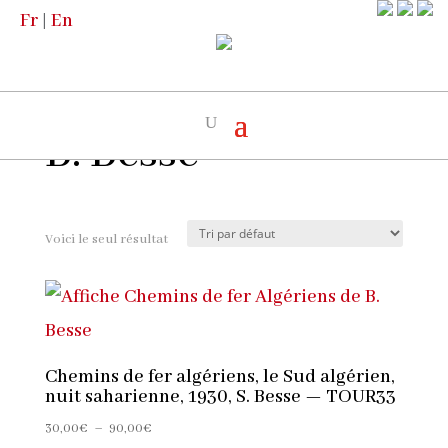
Fr
|
En
Accueil
/
Boutique
/
Les Artistes
/ B. Besse
B. Besse
Voici le seul résultat
Chemins de fer algériens, le Sud algérien,
nuit saharienne, 1930, S. Besse — TOUR33
Plage
30,00
€
–
90,00
€