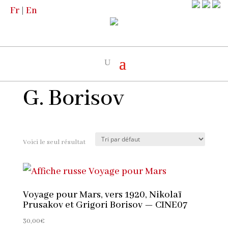
Fr
|
En
Accueil
/
Boutique
/
Les Artistes
/ G.
Borisov
G. Borisov
Voici le seul résultat
Voyage pour Mars, vers 1920, Nikolaï
Prusakov et Grigori Borisov — CINE07
30,00
€