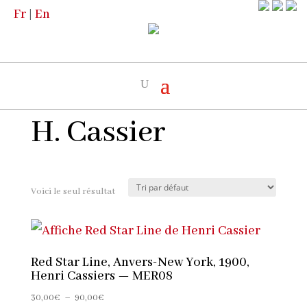
Fr
|
En
Accueil
/
Boutique
/
Les Artistes
/ H.
Cassier
H. Cassier
Voici le seul résultat
Red Star Line, Anvers-New York, 1900,
Henri Cassiers — MER08
Plage
30,00
€
–
90,00
€