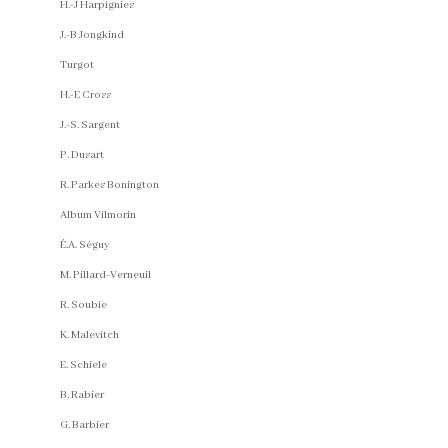
H.-J Harpignies
J.-B Jongkind
Turgot
H.-E Cross
J.-S. Sargent
P. Dusart
R. Parkes Bonington
Album Vilmorin
É.A. Séguy
M. Pillard-Verneuil
R. Soubie
K. Malevitch
E. Schiele
B. Rabier
G. Barbier