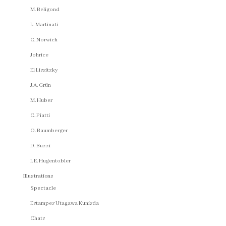
M. Beligond
L. Martinati
C. Norwich
Johrice
El Lissitzky
J.A. Grün
M. Huber
C. Piatti
O. Baumberger
D. Buzzi
I. E. Hugentobler
Illustrations
Spectacle
Estampes Utagawa Kunisda
Chats