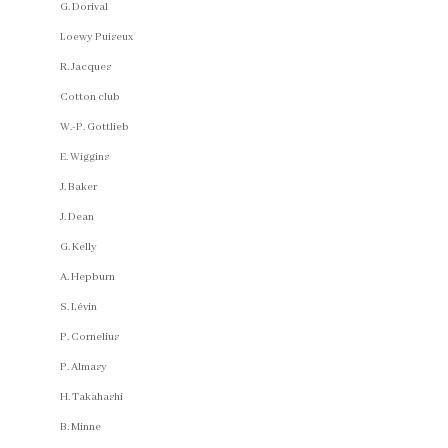
G. Dorival
Loewy Puiseux
R. Jacques
Cotton club
W.-P. Gottlieb
E. Wiggins
J. Baker
J. Dean
G. Kelly
A. Hepburn
S. Lévin
P. Cornelius
P. Almasy
H. Takahashi
B. Minne