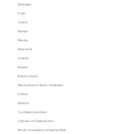
Bretagne
Paris
Venise
Nature
Mucha
Malevitch
Schiele
Rabier
Rabier 30x40
Illustrations Schiele- l'italienne
Löffler
Matisse
Costumes parisiens
Falbalas et Fanfreluches
Modes et manières d'aujourd'hui