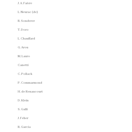
J. A. Faivre
L. Neurac (de)
R. Sonderer
T. Doro
L. Chauffard
G. Arou
M. Lauro
Canetti
C. Pollack
P. Commarmond
H. de Renaucourt
D. Klein
S. Galli
J. Feher
R. Garcia