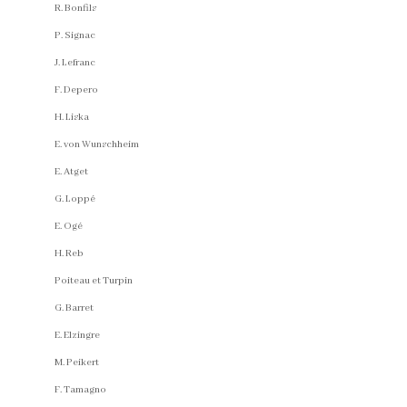
R. Bonfils
P. Signac
J. Lefranc
F. Depero
H. Liska
E. von Wunschheim
E. Atget
G. Loppé
E. Ogé
H. Reb
Poiteau et Turpin
G. Barret
E. Elzingre
M. Peikert
F. Tamagno