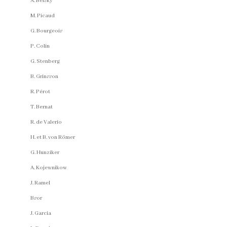
A. Belsky
M. Picaud
G. Bourgeois
P. Colin
G. Stenberg
B. Grinsson
R. Pérot
T. Bernat
R. de Valerio
H. et B. von Römer
G. Hunziker
A. Kojewnikow
J. Ramel
Bsor
J. Garcia