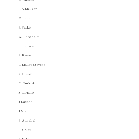
L. A. Mauzan
C. Loupot
E. Patké
G. Riccobaldi
L. Hohlwein
B. Besse
R. Mallet-Stevens
V. Grassi
M. Dudovich
J.-C. Hallo
J. Lacaze
J. Stall
P. Zenobel
R. Gruau