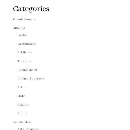
Categories
Grands formats
Affiches
La Mer
La Montagne
Publicités
Tourisme
Chemin de fer
Cinéma-Spectacle
Auto
Moto
Aviation
Sports
Les Artistes
AM. Cassandre