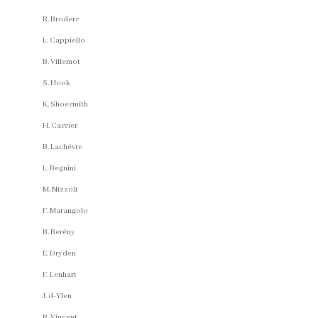
R. Broders
L. Cappiello
B. Villemot
S. Hook
K. Shoesmith
H. Cassier
B. Lachévre
L. Begnini
M. Nizzoli
F. Marangolo
B. Berény
E. Dryden
F. Lenhart
J. d-Ylen
R. Vincent