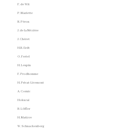
F. de Wit
P. Mariette
R. Péron
J. de la Nézière
J. Chéret
H.R. Erdt
O. Fertel
H. Leupin
F. Prodhomme
H. Privat-Livemont
A. Cornic
Hokusai
B. Löffler
H. Matisse
W. Schnackenberg