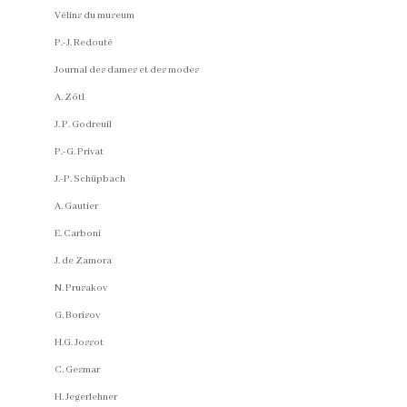
Vélins du museum
P.-J. Redouté
Journal des dames et des modes
A. Zötl
J. P. Godreuil
P.-G. Privat
J.-P. Schüpbach
A. Gautier
E. Carboni
J. de Zamora
N. Prusakov
G. Borisov
H.G. Jossot
C. Gesmar
H. Jegerlehner