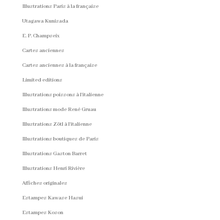
Illustrations Paris à la française
Utagawa Kunisada
E. P. Champseix
Cartes anciennes
Cartes anciennes à la française
Limited editions
Illustrations poissons à l'italienne
Illustrations mode René Gruau
Illustrations Zötl à l'italienne
Illustrations boutiques de Paris
Illustrations Gaston Barret
Illustrations Henri Rivière
Affiches originales
Estampes Kawase Hasui
Estampes Koson