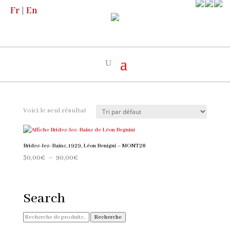
Fr
|
En
Accueil
/
Boutique
/
Les Artistes
/ L. Begnini
L. Begnini
Voici le seul résultat
Brides-les-Bains, 1929, Léon Benigni – MONT28
Plage
30,00
€
–
90,00
€
de
prix :
30,00€
Search
à
90,00€
Recherche
Recherche
pour :