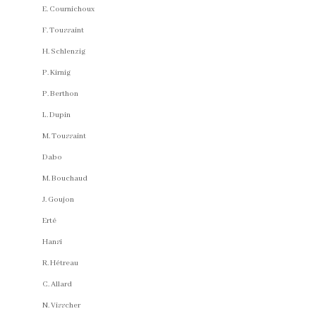
E. Cournichoux
F. Toussaint
H. Schlenzig
P. Kirnig
P. Berthon
L. Dupin
M. Toussaint
Dabo
M. Bouchaud
J. Goujon
Erté
Hansi
R. Hétreau
C. Allard
N. Visscher