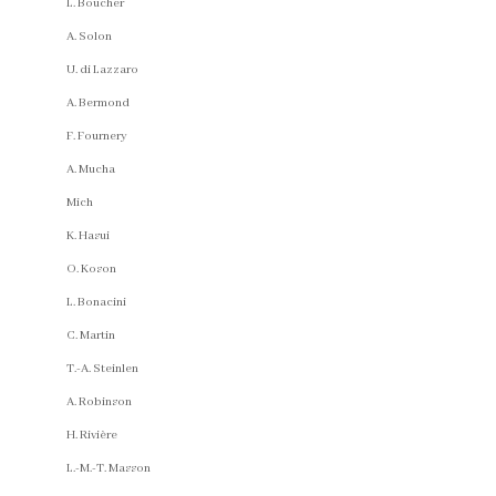
L. Boucher
A. Solon
U. di Lazzaro
A. Bermond
F. Fournery
A. Mucha
Mich
K. Hasui
O. Koson
L. Bonacini
C. Martin
T.-A. Steinlen
A. Robinson
H. Rivière
L.-M.-T. Masson