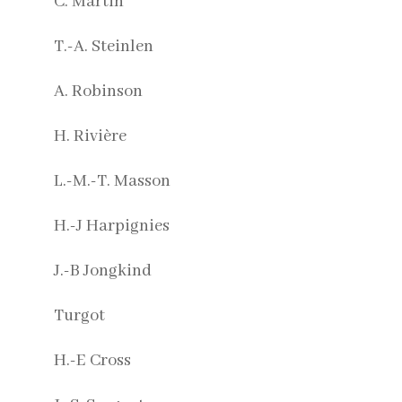
C. Martin
T.-A. Steinlen
A. Robinson
H. Rivière
L.-M.-T. Masson
H.-J Harpignies
J.-B Jongkind
Turgot
H.-E Cross