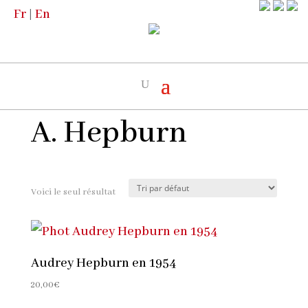
Fr
|
En
Accueil
/
Boutique
/
Les Artistes
/ A.
Hepburn
A. Hepburn
Voici le seul résultat
Audrey Hepburn en 1954
20,00
€