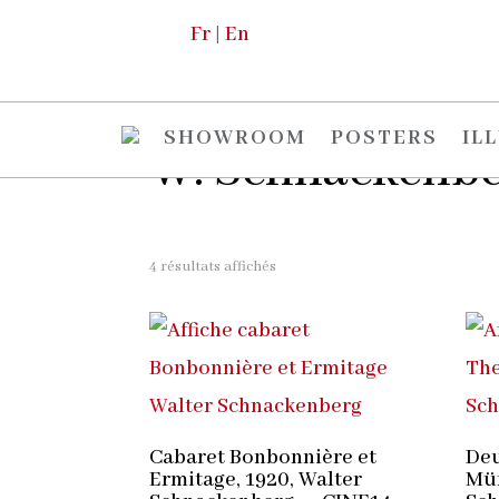
Fr
|
En
Accueil
/
Boutique
/
Les Artistes
/ W.
SHOWROOM
POSTERS
IL
W. Schnackenb
4 résultats affichés
Cabaret Bonbonnière et
Deu
Ermitage, 1920, Walter
Mün