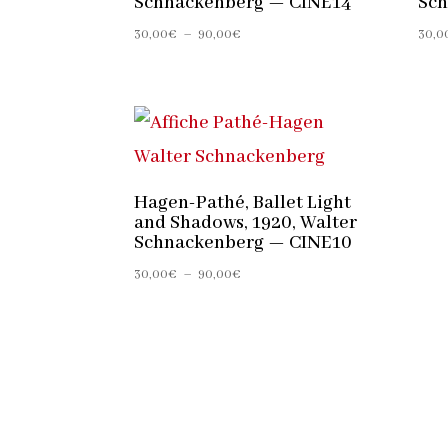
Schnackenberg — CINE14
Sch
Plage
30,00
€
–
90,00
€
30,0
de
prix :
30,00€
à
90,00€
Hagen-Pathé, Ballet Light
and Shadows, 1920, Walter
Schnackenberg — CINE10
Plage
30,00
€
–
90,00
€
de
prix :
30,00€
à
90,00€