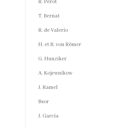
R. Pérot
T. Bernat
R. de Valerio
H. et B. von Römer
G. Hunziker
A. Kojewnikow
J. Ramel
Bsor
J. Garcia