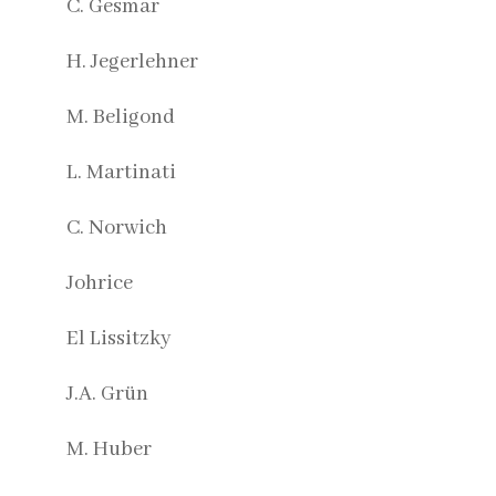
C. Gesmar
H. Jegerlehner
M. Beligond
L. Martinati
C. Norwich
Johrice
El Lissitzky
J.A. Grün
M. Huber