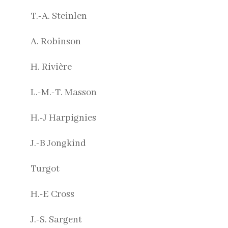
T.-A. Steinlen
A. Robinson
H. Rivière
L.-M.-T. Masson
H.-J Harpignies
J.-B Jongkind
Turgot
H.-E Cross
J.-S. Sargent