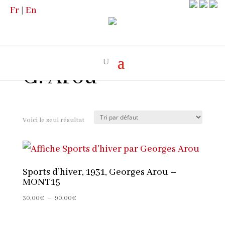
Fr
|
En
Accueil
/
Boutique
/
Les Artistes
/ G. Arou
G. Arou
Voici le seul résultat
Sports d’hiver, 1931, Georges Arou –
MONT15
Plage
30,00
€
–
90,00
€
de
prix :