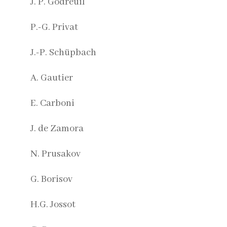
J. P. Godreuil
P.-G. Privat
J.-P. Schüpbach
A. Gautier
E. Carboni
J. de Zamora
N. Prusakov
G. Borisov
H.G. Jossot